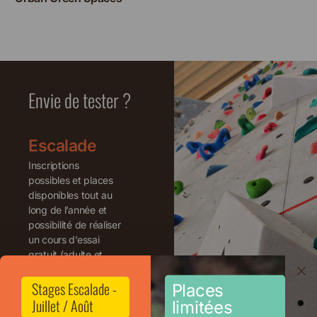
Envie de tester ?
Escalade
Inscriptions
possibles et places
disponibles tout au
long de l’année et
possibilité de réaliser
un cours d’essai
gratuit (adulte et
enfant).
Stages Escalade -
Sessions de
Places
Juillet / Août
test - Escalade
limitées